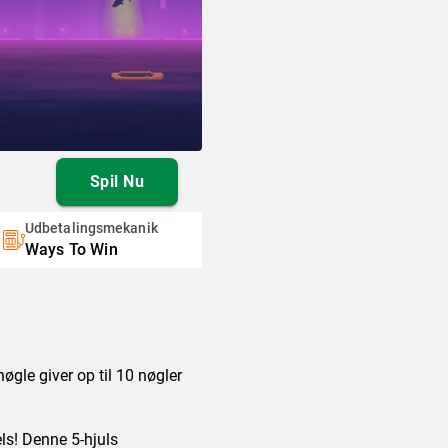
Spil Nu
Udbetalingsmekanik
Ways To Win
øgle giver op til 10 nøgler
els! Denne 5-hjuls