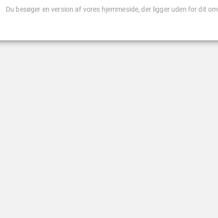
Du besøger en version af vores hjemmeside, der ligger uden for dit o
LIVE CASINO
SPORTS
Nyheder
Live lige nu
Populære
Fodbold Odds
LeoVegas Eksklusive
Superliga Odds
Roulette
Tennis Odds
Blackjack
Formel 1 Odds