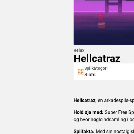
Relax
Hellcatraz
Spilkategori
Slots
Hellcatraz,
en arkadespils-sp
Hold øje med:
Super Free Spi
og hvor nøgleindsamling i b
Spilfakta:
Med sin nostalgiske