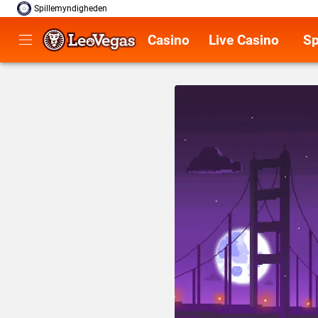
Spillemyndigheden
Casino
Live Casino
Sp