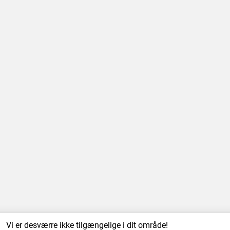
Vi er desværre ikke tilgængelige i dit område!