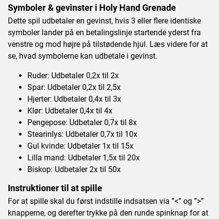
Symboler & gevinster i Holy Hand Grenade
Dette spil udbetaler en gevinst, hvis 3 eller flere identiske
symboler lander på en betalingslinje startende yderst fra
venstre og mod højre på tilstødende hjul. Læs videre for at
se, hvad symbolerne kan udbetale i gevinst.
Ruder: Udbetaler 0,2x til 2x
Spar: Udbetaler 0,2x til 2,5x
Hjerter: Udbetaler 0,4x til 3x
Klør: Udbetaler 0,4x til 4x
Pengepose: Udbetaler 0,7x til 8x
Stearinlys: Udbetaler 0,7x til 10x
Gul kvinde: Udbetaler 1x til 15x
Lilla mand: Udbetaler 1,5x til 20x
Biskop: Udbetaler 2x til 50x
Instruktioner til at spille
For at spille skal du først indstille indsatsen via ”<” og ”>”
knapperne, og derefter trykke på den runde spinknap for at