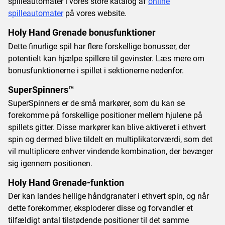
spilleautomater i vores store katalog af
online
spilleautomater
på vores website.
Holy Hand Grenade bonusfunktioner
Dette finurlige spil har flere forskellige bonusser, der
potentielt kan hjælpe spillere til gevinster. Læs mere om
bonusfunktionerne i spillet i sektionerne nedenfor.
SuperSpinners™
SuperSpinners er de små markører, som du kan se
forekomme på forskellige positioner mellem hjulene på
spillets gitter. Disse markører kan blive aktiveret i ethvert
spin og dermed blive tildelt en multiplikatorværdi, som det
vil multiplicere enhver vindende kombination, der bevæger
sig igennem positionen.
Holy Hand Grenade-funktion
Der kan landes hellige håndgranater i ethvert spin, og når
dette forekommer, eksploderer disse og forvandler et
tilfældigt antal tilstødende positioner til det samme