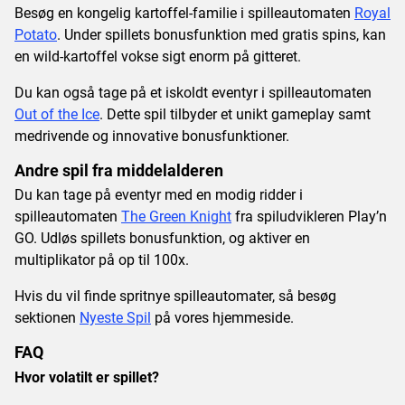
Besøg en kongelig kartoffel-familie i spilleautomaten
Royal
Potato
. Under spillets bonusfunktion med gratis spins, kan
en wild-kartoffel vokse sigt enorm på gitteret.
Du kan også tage på et iskoldt eventyr i spilleautomaten
Out of the Ice
. Dette spil tilbyder et unikt gameplay samt
medrivende og innovative bonusfunktioner.
Andre spil fra middelalderen
Du kan tage på eventyr med en modig ridder i
spilleautomaten
The Green Knight
fra spiludvikleren Play’n
GO. Udløs spillets bonusfunktion, og aktiver en
multiplikator på op til 100x.
Hvis du vil finde spritnye spilleautomater, så besøg
sektionen
Nyeste Spil
på vores hjemmeside.
FAQ
Hvor volatilt er spillet?