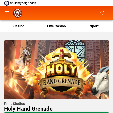
Spillemyndigheden
Casino
Live Casino
Sport
Print Studios
Holy Hand Grenade