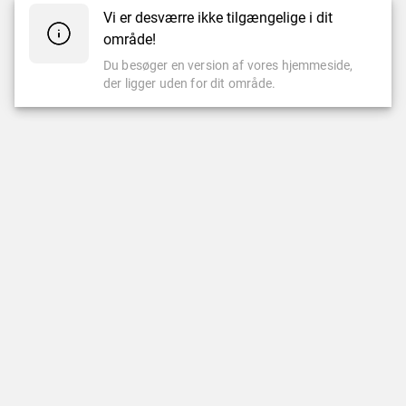
Vi er desværre ikke tilgængelige i dit
område!
Du besøger en version af vores hjemmeside,
der ligger uden for dit område.
CASINO
LIVE CASINO
Populære Spil
Nyheder
Nyeste Spil
Populære
Leovegas Originals
LeoVegas Eksklusive
Spilleautomater
Roulette