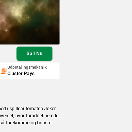
Spil Nu
Udbetalingsmekanik
Cluster Pays
hed i spilleautomaten Joker
iverset, hvor foruddefinerede
 også forekomme og booste