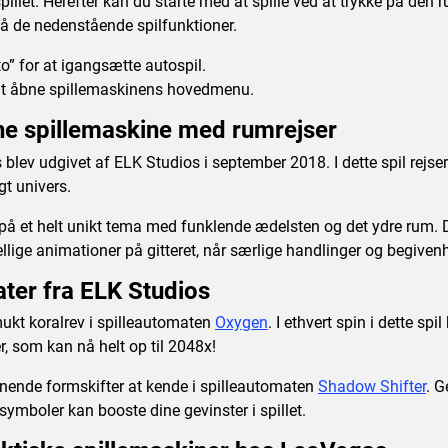
 spillet. Herefter kan du starte med at spille ved at trykke på den
å de nedenstående spilfunktioner.
to” for at igangsætte autospil.
r at åbne spillemaskinens hovedmenu.
e spillemaskine med rumrejser
blev udgivet af ELK Studios i september 2018. I dette spil rej
gt univers.
r på et helt unikt tema med funklende ædelsten og det ydre rum. De 
kellige animationer på gitteret, når særlige handlinger og begiv
ter fra ELK Studios
ukt koralrev i spilleautomaten
Oxygen
. I ethvert spin i dette s
r, som kan nå helt op til 2048x!
gnende formskifter at kende i spilleautomaten
Shadow Shifter
. G
ssymboler kan booste dine gevinster i spillet.