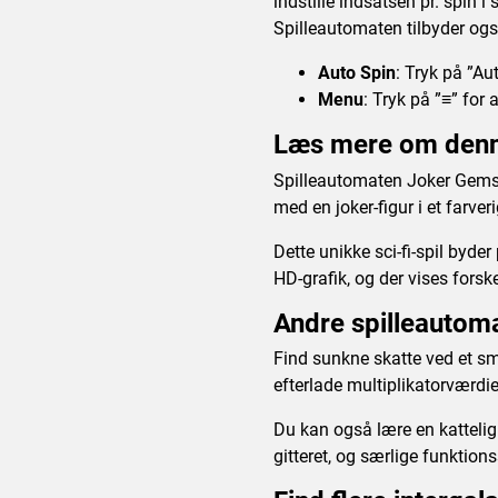
indstille indsatsen pr. spin i
Spilleautomaten tilbyder ogs
Auto Spin
: Tryk på ”Au
Menu
: Tryk på ”≡” fo
Læs mere om denn
Spilleautomaten Joker Gems 
med en joker-figur i et farveri
Dette unikke sci-fi-spil byde
HD-grafik, og der vises fors
Andre spilleautoma
Find sunkne skatte ved et sm
efterlade multiplikatorværdie
Du kan også lære en katteli
gitteret, og særlige funktion