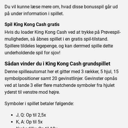
Du vil kunne læse mere om, hvad disse bonusspil går ud
på under information i spillet.
Spil King Kong Cash gratis
Hvis du loader King Kong Cash ved at trykke på Prøvespil-
muligheden, så åbnes spillet i en gratis spil-tilstand.
Spillere tildeles legepenge, og kan derrmed spille dette
underholdende spil for sjov!
Sådan vinder du i King Kong Cash grundspillet
Denne spilleautomat her et gitter med 3 rækker, 5 hjul, 15
symbolpositioner samt 20 gevinstlinjer. Gevinster opnås
ved at lande 3 eller flere matchende symboler fra hjulet
yderst til venstre mod højre.
Symboler i spillet betaler følgende:
J, Q: Op til 2,5x
K, A: Op til 5x