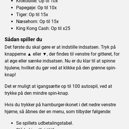
Krokodille: Op til 10x
Papegøje: Op til 10x
Tiger: Op til 15x
Næsehorn: Op til 15x
King Kong Cash: Op til x25
Sådan spiller du
Det første du skal gøre er at indstille indsatsen. Tryk på
knapperne ▲ eller ▼, der findes til venstre for gitteret, for
at øge eller sænke indsatsen. Nu er du klar til at spinne
hjulene, hvilket du gør ved at klikke på den grønne spin-
knap!
Det er muligt at igangsætte op til 100 autospil, ved at
trykke på den mindre spin-knap.
Hvis du trykker på hamburger-ikonet i det nedre venstre
hjørne, så åbnes der en menu, som tilbyder følgende:
Se spillets udbetalingstabel.