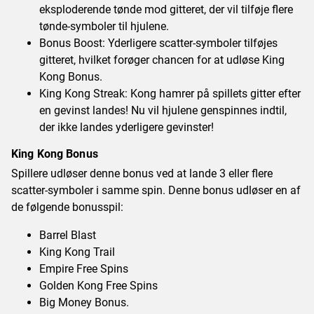
eksploderende tønde mod gitteret, der vil tilføje flere
tønde-symboler til hjulene.
Bonus Boost: Yderligere scatter-symboler tilføjes
gitteret, hvilket forøger chancen for at udløse King
Kong Bonus.
King Kong Streak: Kong hamrer på spillets gitter efter
en gevinst landes! Nu vil hjulene genspinnes indtil,
der ikke landes yderligere gevinster!
King Kong Bonus
Spillere udløser denne bonus ved at lande 3 eller flere
scatter-symboler i samme spin. Denne bonus udløser en af
de følgende bonusspil:
Barrel Blast
King Kong Trail
Empire Free Spins
Golden Kong Free Spins
Big Money Bonus.