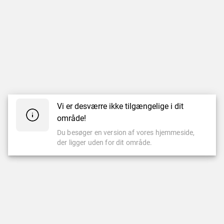
Vi er desværre ikke tilgængelige i dit
område!
Du besøger en version af vores hjemmeside,
der ligger uden for dit område.