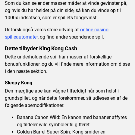
Som du kan se er der masser måder at vinde gevinster på,
og hvis du har heldet på din side, så kan du vinde op til
1000x indsatsen, som er spillets topgevinst!
Udforsk også vores store udvalg af
online casino
spilleautomater
, og find andre spændende spil.
Dette tilbyder King Kong Cash
Dette underholdende spil har masser af forskellige
bonusfunktioner, og du vil finde mere information om disse
i den næste sektion.
Sleepy Kong
Den mægtige abe kan vågne tilfældigt når som helst i
grundspillet, og når dette forekommer, så udløses en af de
følgende abemodifikationer:
Banana Canon Wild: En kanon med bananer affyres
og tildeler wild-symboler til gitteret.
Golden Barrel Super Spin: Kong smider en