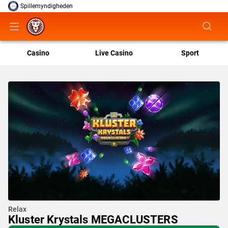
Spillemyndigheden
Casino
Live Casino
Sport
Relax
Kluster Krystals MEGACLUSTERS