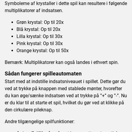
Symbolerne af krystaller i dette spil kan resultere i følgende
multiplikatorer af indsatsen.
Grøn krystal: Op til 20x
Blå krystal: Op til 20x
Lilla krystal: Op til 30x
Pink krystal: Op til 30x
Orange krystal: Op til 50x
Bemærk: Multiplikatorer kan også landes i ethvert spin.
Sådan fungerer spilleautomaten
Start med at indstille indsatsniveauet i spillet. Dette gør du
ved at trykke på knappen med stablede mønter, hvorefter
du kan øge/sænke indsatsen ved at trykke på ”+” og ”-”. Nu
er du klar til at starte et spil, hvilket du gør ved at klikke på
den cirkulære pileknap.
Andre tilgængelige spilfunktioner: