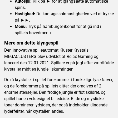
Autospil:
Klik på ► for at igangsætte automatiske
spins.
Hastighed:
Du kan øge spinhastigheden ved at trykke
på ►►.
Menu:
Tryk på hamburger-ikonet for at gå ind i
spillets hovedmenu.
Mere om dette klyngespil
Den innovative spilleautomat Kluster Krystals
MEGACLUSTERS blev udviklet af Relax Gaming og
lanceret den 12.01.2021. Spillere er på jagt efter værdifulde
krystaller midt en jungle i skumringen.
De rå krystaller i spillet forekommer i forskellige lyse farver,
og de forekommer på spillets gitter, der omgives af 2
enorme stensøjler. Den frodige jungle er flot skildret, og
spillet har en veldesignet billedside. Blide og mystiske
toner dominerer lydsiden, der også indeholder klingende
lydeffekter, når krystaller landes.