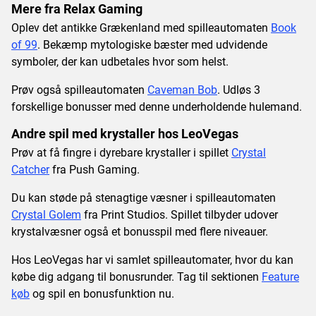
Mere fra Relax Gaming
Oplev det antikke Grækenland med spilleautomaten
Book
of 99
. Bekæmp mytologiske bæster med udvidende
symboler, der kan udbetales hvor som helst.
Prøv også spilleautomaten
Caveman Bob
. Udløs 3
forskellige bonusser med denne underholdende hulemand.
Andre spil med krystaller hos LeoVegas
Prøv at få fingre i dyrebare krystaller i spillet
Crystal
Catcher
fra Push Gaming.
Du kan støde på stenagtige væsner i spilleautomaten
Crystal Golem
fra Print Studios. Spillet tilbyder udover
krystalvæsner også et bonusspil med flere niveauer.
Hos LeoVegas har vi samlet spilleautomater, hvor du kan
købe dig adgang til bonusrunder. Tag til sektionen
Feature
køb
og spil en bonusfunktion nu.