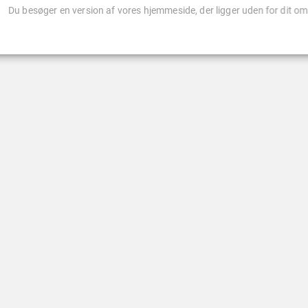
Du besøger en version af vores hjemmeside, der ligger uden for dit o
LIVE CASINO
SPORTS
Nyheder
Live lige nu
Populære
Fodbold Odds
LeoVegas Eksklusive
Superliga Odds
Roulette
Tennis Odds
Blackjack
Formel 1 Odds
Baccarat
Mine Spil