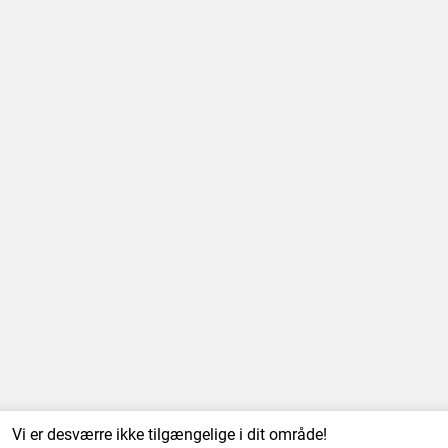
Vi er desværre ikke tilgængelige i dit område!