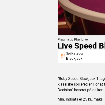
Pragmatic Play Live
Live Speed B
Spilkategori
Blackjack
"Ruby Speed ​​​​Blackjack 1 
klassiske spilleregler. For a
Decision” baseret på de kort
Min. indsats er 25 kr., maks. 