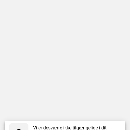
Vi er desværre ikke tilgængelige i dit