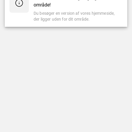
område!
Du besøger en version af vores hjemmeside,
der ligger uden for dit område.
CASINO
LIVE CASINO
Populære Spil
Nyheder
Nyeste Spil
Populære
Leovegas Originals
LeoVegas Eksklusive
Spilleautomater
Roulette
Jackpot Spil
Blackjack