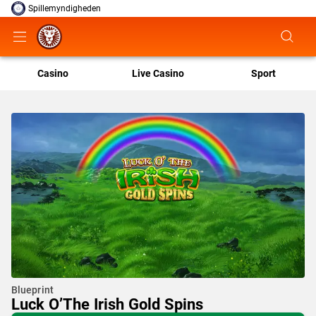
Spillemyndigheden
Casino
Live Casino
Sport
Blueprint
Luck O’The Irish Gold Spins