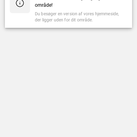
område!
Du besøger en version af vores hjemmeside,
der ligger uden for dit område.
CASINO
LIVE CASINO
Populære Spil
Nyheder
Nyeste Spil
Populære
Leovegas Originals
LeoVegas Eksklusive
Spilleautomater
Roulette
Jackpot Spil
Blackjack