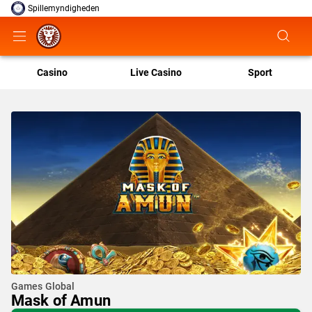
Spillemyndigheden
Casino
Live Casino
Sport
Games Global
Mask of Amun