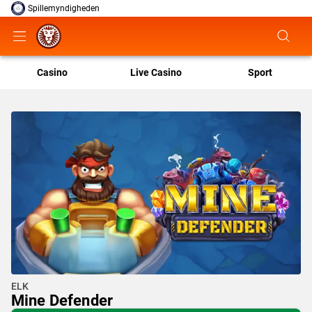
Spillemyndigheden
Casino
Live Casino
Sport
ELK
Mine Defender