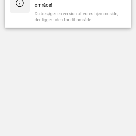
område!
Du besøger en version af vores hjemmeside,
der ligger uden for dit område.
CASINO
LIVE CASINO
Populære Spil
Nyheder
Nyeste Spil
Populære
Leovegas Originals
LeoVegas Eksklusive
Spilleautomater
Roulette
Jackpot Spil
Blackjack