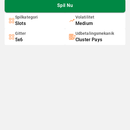
Spil Nu
Spilkategori
Volatilitet
Slots
Medium
Gitter
Udbetalingsmekanik
5x6
Cluster Pays