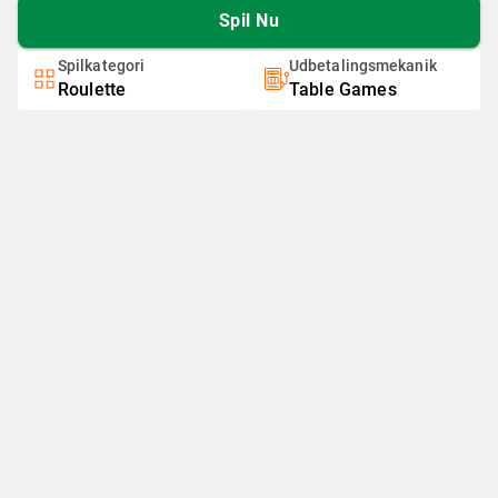
Spil Nu
Spilkategori
Udbetalingsmekanik
Roulette
Table Games