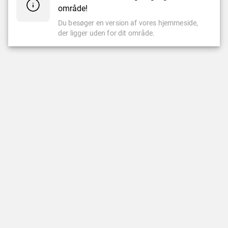
område!
Du besøger en version af vores hjemmeside,
der ligger uden for dit område.
CASINO
LIVE CASINO
Populære Spil
Nyheder
Nyeste Spil
Populære
Leovegas Originals
LeoVegas Eksklusive
Spilleautomater
Roulette
Jackpot Spil
Blackjack