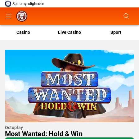
Spillemyndigheden
Casino
Live Casino
Sport
Octoplay
Most Wanted: Hold & Win