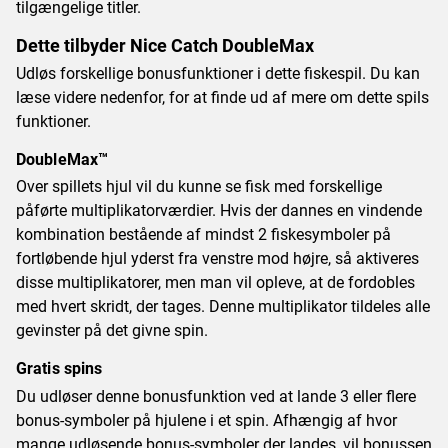
tilgængelige titler.
Dette tilbyder Nice Catch DoubleMax
Udløs forskellige bonusfunktioner i dette fiskespil. Du kan
læse videre nedenfor, for at finde ud af mere om dette spils
funktioner.
DoubleMax™
Over spillets hjul vil du kunne se fisk med forskellige
påførte multiplikatorværdier. Hvis der dannes en vindende
kombination bestående af mindst 2 fiskesymboler på
fortløbende hjul yderst fra venstre mod højre, så aktiveres
disse multiplikatorer, men man vil opleve, at de fordobles
med hvert skridt, der tages. Denne multiplikator tildeles alle
gevinster på det givne spin.
Gratis spins
Du udløser denne bonusfunktion ved at lande 3 eller flere
bonus-symboler på hjulene i et spin. Afhængig af hvor
mange udløsende bonus-symboler der landes, vil bonussen