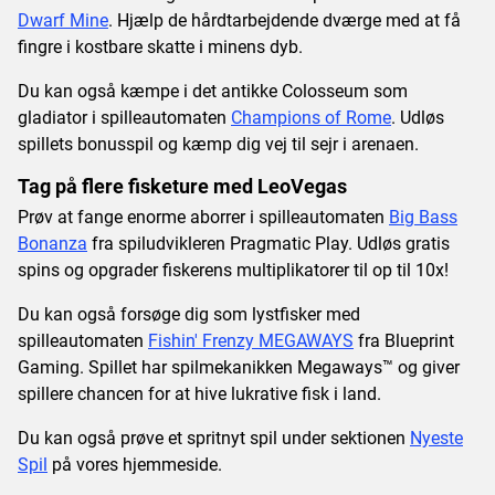
Dwarf Mine
. Hjælp de hårdtarbejdende dværge med at få
fingre i kostbare skatte i minens dyb.
Du kan også kæmpe i det antikke Colosseum som
gladiator i spilleautomaten
Champions of Rome
. Udløs
spillets bonusspil og kæmp dig vej til sejr i arenaen.
Tag på flere fisketure med LeoVegas
Prøv at fange enorme aborrer i spilleautomaten
Big Bass
Bonanza
fra spiludvikleren Pragmatic Play. Udløs gratis
spins og opgrader fiskerens multiplikatorer til op til 10x!
Du kan også forsøge dig som lystfisker med
spilleautomaten
Fishin' Frenzy MEGAWAYS
fra Blueprint
Gaming. Spillet har spilmekanikken Megaways™ og giver
spillere chancen for at hive lukrative fisk i land.
Du kan også prøve et spritnyt spil under sektionen
Nyeste
Spil
på vores hjemmeside.