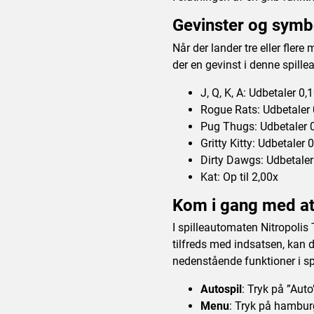
Gevinster og symbo
Når der lander tre eller fle
der en gevinst i denne spill
J, Q, K, A: Udbetaler 0,
Rogue Rats: Udbetaler 
Pug Thugs: Udbetaler 
Gritty Kitty: Udbetaler 
Dirty Dawgs: Udbetaler
Kat: Op til 2,00x
Kom i gang med at
I spilleautomaten Nitropolis 
tilfreds med indsatsen, kan d
nedenstående funktioner i spi
Autospil
: Tryk på ”Aut
Menu
: Tryk på hambur