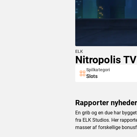
ELK
Nitropolis TV
Spilkategori
Slots
Rapporter nyheder
En grib og en due har bygget
fra ELK Studios. Her rapporte
masser af forskellige bonusfu