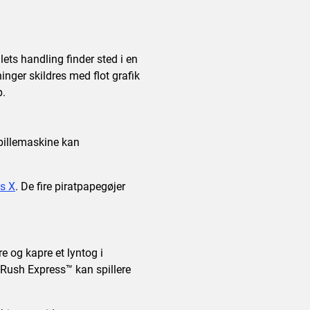
ets handling finder sted i en
inger skildres med flot grafik
p.
spillemaskine kan
ts X
. De fire piratpapegøjer
re og kapre et lyntog i
ush Express™ kan spillere