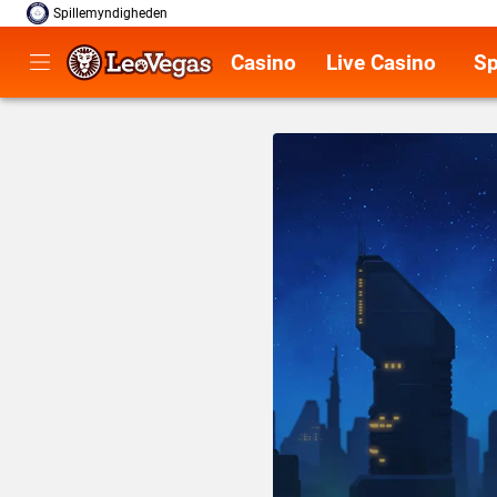
Spillemyndigheden
Casino
Live Casino
Sp