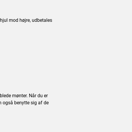
 hjul mod højre, udbetales
ablede mønter. Når du er
n også benytte sig af de