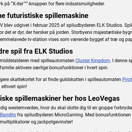
ryk på ”X-iter™”-knappen for flere indsatsmuligheder.
 futuristiske spillemaskine
 blev udgivet i februar 2025 af spiludbyderen ELK Studios. Spill
or det er dyr, der hersker på jorden. Storbyens majestætiske bygn
 hjemmelavede tv-station vises som værende bygget af træ og pa
dre spil fra ELK Studios
il middelalderen med spilleautomaten
Cluster Kingdom
. I denne 
milie aktivere særlige bonusfunktioner i hvert spin.
ere skattekortet for at finde guldskatten i spilleautomaten
Piro
 ethvert spin!
tiske spillemaskiner her hos LeoVegas
tidig westernverden, hvor du skal slutte dig til en gruppe forbryde
 Bandits
fra spiludbyderen MicroGaming. Med bonusfunktionen R
ultiplikatorer og jackpotgevinster!