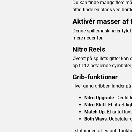
Du kan finde mange flere måd
altid finde en plads ved borde
Aktivér masser af 
Denne spillemaskine er fyldt 
mere nedenfor.
Nitro Reels
Øverst på spillets gitter kan
op til 12 betalende symboler,
Grib-funktioner
Hver gang gribben lander på h
Nitro Upgrade
: Der til
Nitro Shift
: Et tilfældi
Match Up
: Et antal la
Both Ways
: Udbetaler 
I slutningen af en grib-funkt