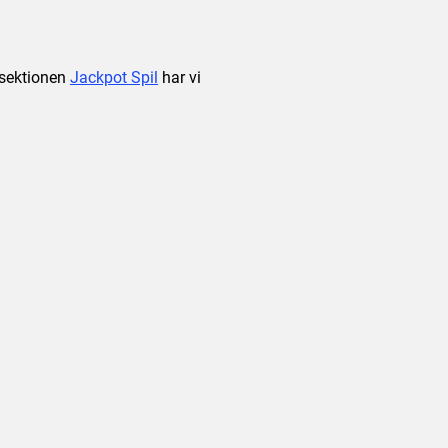
I sektionen
Jackpot Spil
har vi