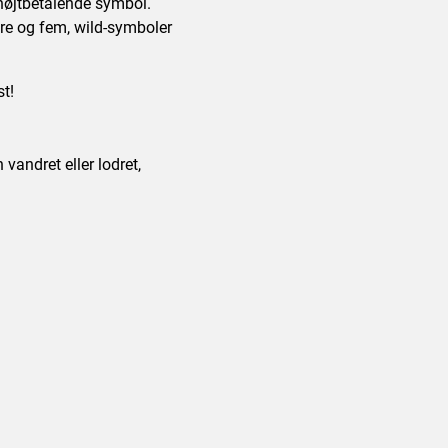
 højtbetalende symbol.
 tre og fem, wild-symboler
st!
vandret eller lodret,