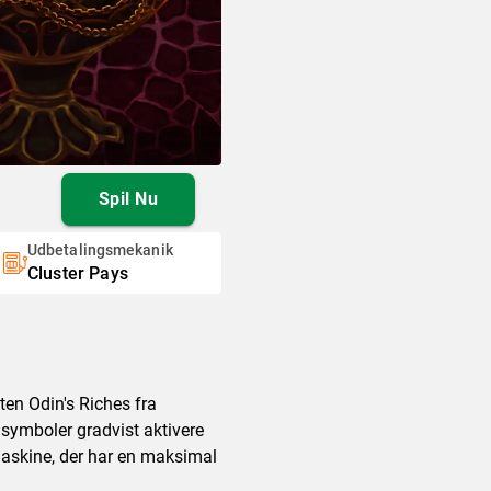
Spil Nu
Udbetalingsmekanik
Cluster Pays
ten Odin's Riches fra
symboler gradvist aktivere
maskine, der har en maksimal