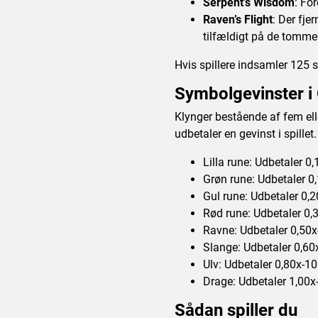
Serpent’s Wisdom
: Fo
Raven’s Flight
: Der fje
tilfældigt på de tomme
Hvis spillere indsamler 125 sy
Symbolgevinster i 
Klynger bestående af fem ell
udbetaler en gevinst i spillet.
Lilla rune: Udbetaler 0
Grøn rune: Udbetaler 0
Gul rune: Udbetaler 0,
Rød rune: Udbetaler 0,
Ravne: Udbetaler 0,50x
Slange: Udbetaler 0,60
Ulv: Udbetaler 0,80x-1
Drage: Udbetaler 1,00x
Sådan spiller du