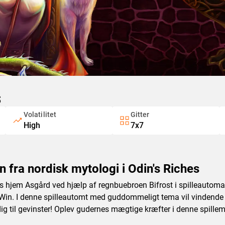
s
Volatilitet
Gitter
High
7x7
 fra nordisk mytologi i Odin's Riches
ers hjem Asgård ved hjælp af regnbuebroen Bifrost i spilleautoma
 Win. I denne spilleautomt med guddommeligt tema vil vindende 
ig til gevinster! Oplev gudernes mægtige kræfter i denne spille