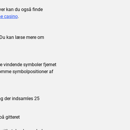
over kan du også finde
ne casino
.
r. Du kan læse mere om
 de vindende symboler fjernet
s tomme symbolpositioner af
ang der indsamles 25
å gitteret