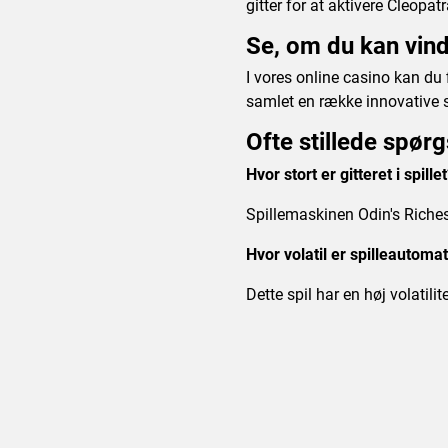
gitter for at aktivere Cleopa
Se, om du kan vin
I vores online casino kan du
samlet en række innovative s
Ofte stillede spør
Hvor stort er gitteret i spille
Spillemaskinen Odin's Riches
Hvor volatil er spilleautoma
Dette spil har en høj volatilite