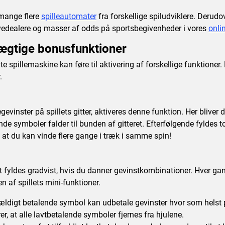
mange flere
spilleautomater
fra forskellige spiludviklere. Derud
ivedealere og masser af odds på sportsbegivenheder i vores
onli
ægtige bonusfunktioner
te spillemaskine kan føre til aktivering af forskellige funktione
.
vinster på spillets gitter, aktiveres denne funktion. Her bliver
erende symboler falder til bunden af gitteret. Efterfølgende fylde
 at du kan vinde flere gange i træk i samme spin!
ret fyldes gradvist, hvis du danner gevinstkombinationer. Hver g
en af spillets mini-funktioner.
lfældigt betalende symbol kan udbetale gevinster hvor som helst p
er, at alle lavtbetalende symboler fjernes fra hjulene.