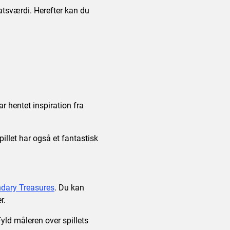
satsværdi. Herefter kan du
r hentet inspiration fra
pillet har også et fantastisk
dary Treasures
. Du kan
r.
Fyld måleren over spillets