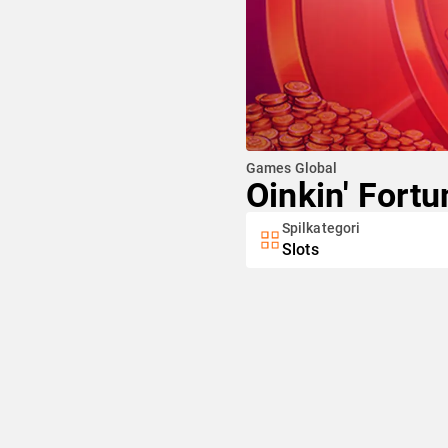
Games Global
Oinkin' Fort
Spilkategori
Slots