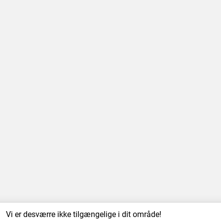
Vi er desværre ikke tilgængelige i dit område!