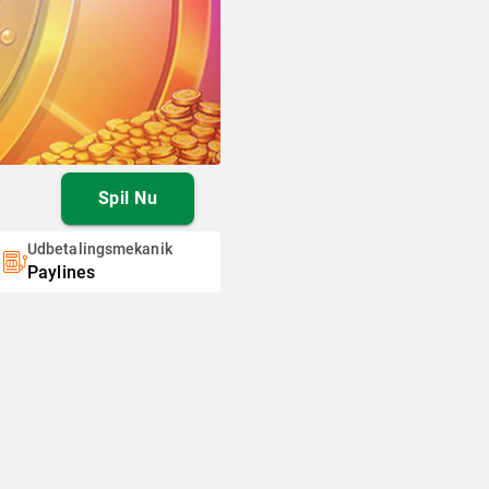
Spil Nu
Udbetalingsmekanik
Paylines