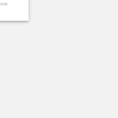
mråde.
LEOVEGAS
Om Os
Mobil Apps
Bonusvilkår
Blog
Affiliates
Ansvarligt spil