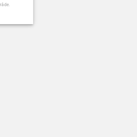
mråde.
LEOVEGAS
Om Os
Mobil Apps
Bonusvilkår
Blog
Affiliates
Ansvarligt spil