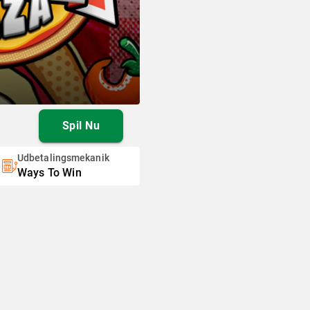
Spil Nu
Udbetalingsmekanik
Ways To Win