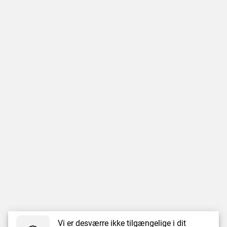
Vi er desværre ikke tilgængelige i dit