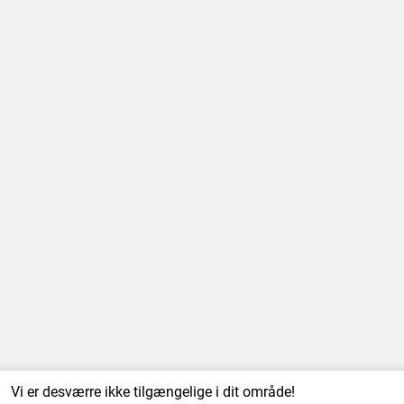
Vi er desværre ikke tilgængelige i dit område!