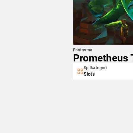
Fantasma
Prometheus T
Spilkategori
Slots