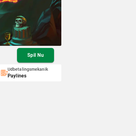
Spil Nu
Udbetalingsmekanik
Paylines