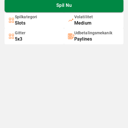
Spil Nu
Spilkategori
Volatilitet
Slots
Medium
Gitter
Udbetalingsmekanik
5x3
Paylines