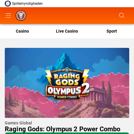
Spillemyndigheden
Casino
Live Casino
Sport
Games Global
Raging Gods: Olympus 2 Power Combo