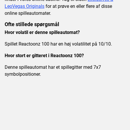
LeoVegas Originals
for at prøve en eller flere af disse
online spilleautomater.
Ofte stillede spørgsmål
Hvor volatil er denne spilleautomat?
Spillet Reactoonz 100 har en høj volatilitet på 10/10.
Hvor stort er gitteret i Reactoonz 100?
Denne spilleautomat har et spillegitter med 7x7
symbolpositioner.