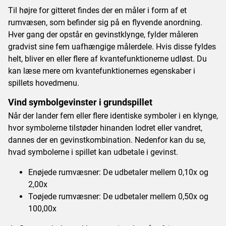
Til højre for gitteret findes der en måler i form af et
rumvæsen, som befinder sig på en flyvende anordning.
Hver gang der opstår en gevinstklynge, fylder måleren
gradvist sine fem uafhængige målerdele. Hvis disse fyldes
helt, bliver en eller flere af kvantefunktionerne udløst. Du
kan læse mere om kvantefunktionernes egenskaber i
spillets hovedmenu.
Vind symbolgevinster i grundspillet
Når der lander fem eller flere identiske symboler i en klynge,
hvor symbolerne tilstøder hinanden lodret eller vandret,
dannes der en gevinstkombination. Nedenfor kan du se,
hvad symbolerne i spillet kan udbetale i gevinst.
Enøjede rumvæsner: De udbetaler mellem 0,10x og
2,00x
Toøjede rumvæsner: De udbetaler mellem 0,50x og
100,00x