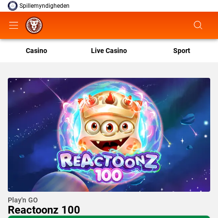
Spillemyndigheden
Casino
Live Casino
Sport
Play'n GO
Reactoonz 100