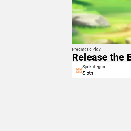
Pragmatic Play
Release the 
Spilkategori
Slots