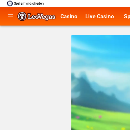
Spillemyndigheden
Casino
Live Casino
Sp