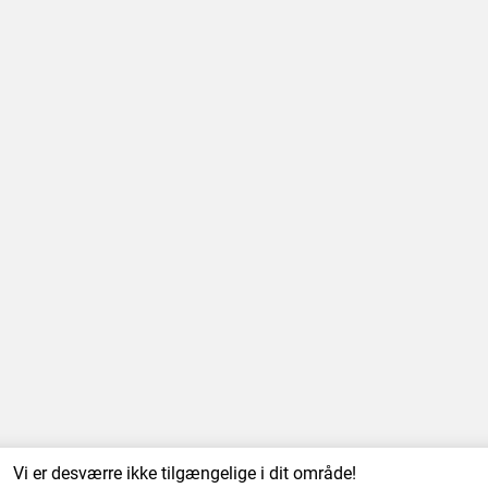
Vi er desværre ikke tilgængelige i dit område!