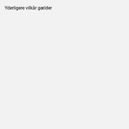
Yderligere vilkår gælder