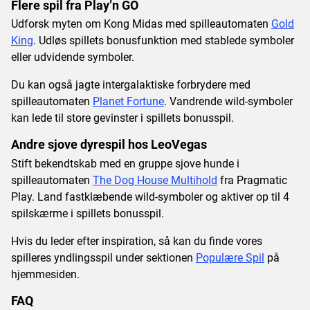
Flere spil fra Play’n GO
Udforsk myten om Kong Midas med spilleautomaten
Gold
King
. Udløs spillets bonusfunktion med stablede symboler
eller udvidende symboler.
Du kan også jagte intergalaktiske forbrydere med
spilleautomaten
Planet Fortune
. Vandrende wild-symboler
kan lede til store gevinster i spillets bonusspil.
Andre sjove dyrespil hos LeoVegas
Stift bekendtskab med en gruppe sjove hunde i
spilleautomaten
The Dog House Multihold
fra Pragmatic
Play. Land fastklæbende wild-symboler og aktiver op til 4
spilskærme i spillets bonusspil.
Hvis du leder efter inspiration, så kan du finde vores
spilleres yndlingsspil under sektionen
Populære Spil
på
hjemmesiden.
FAQ