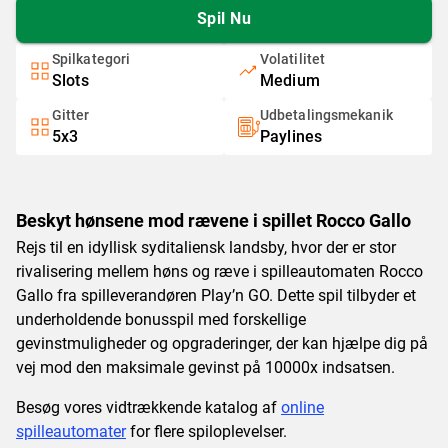
Spil Nu
Spilkategori
Volatilitet
Slots
Medium
Gitter
Udbetalingsmekanik
5x3
Paylines
Beskyt hønsene mod rævene i spillet Rocco Gallo
Rejs til en idyllisk syditaliensk landsby, hvor der er stor
rivalisering mellem høns og ræve i spilleautomaten Rocco
Gallo fra spilleverandøren Play’n GO. Dette spil tilbyder et
underholdende bonusspil med forskellige
gevinstmuligheder og opgraderinger, der kan hjælpe dig på
vej mod den maksimale gevinst på 10000x indsatsen.
Besøg vores vidtrækkende katalog af
online
spilleautomater
for flere spiloplevelser.