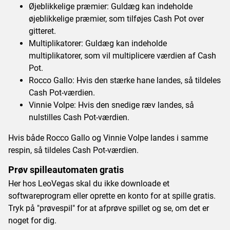
Øjeblikkelige præmier: Guldæg kan indeholde
øjeblikkelige præmier, som tilføjes Cash Pot over
gitteret.
Multiplikatorer: Guldæg kan indeholde
multiplikatorer, som vil multiplicere værdien af Cash
Pot.
Rocco Gallo: Hvis den stærke hane landes, så tildeles
Cash Pot-værdien.
Vinnie Volpe: Hvis den snedige ræv landes, så
nulstilles Cash Pot-værdien.
Hvis både Rocco Gallo og Vinnie Volpe landes i samme
respin, så tildeles Cash Pot-værdien.
Prøv spilleautomaten gratis
Her hos LeoVegas skal du ikke downloade et
softwareprogram eller oprette en konto for at spille gratis.
Tryk på "prøvespil" for at afprøve spillet og se, om det er
noget for dig.