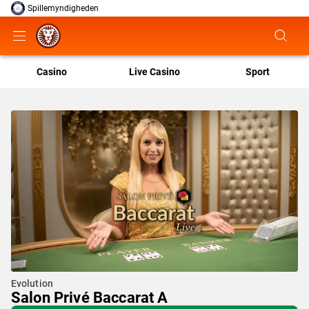
Spillemyndigheden
Casino
Live Casino
Sport
Evolution
Salon Privé Baccarat A