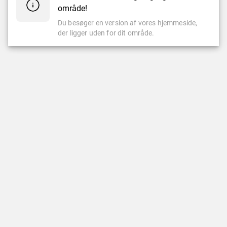
område!
Du besøger en version af vores hjemmeside,
der ligger uden for dit område.
CASINO
LIVE CASINO
Populære Spil
Nyheder
Nyeste Spil
Populære
Leovegas Originals
LeoVegas Eksklusive
Spilleautomater
Roulette
Jackpot Spil
Blackjack