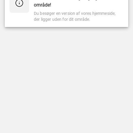
område!
Du besøger en version af vores hjemmeside,
der ligger uden for dit område.
CASINO
LIVE CASINO
Populære Spil
Nyheder
Nyeste Spil
Populære
Leovegas Originals
LeoVegas Eksklusive
Spilleautomater
Roulette
Jackpot Spil
Blackjack