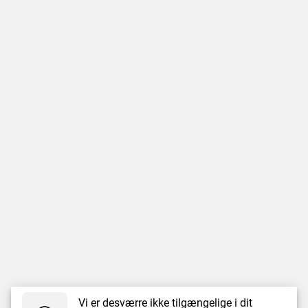
Vi er desværre ikke tilgængelige i dit