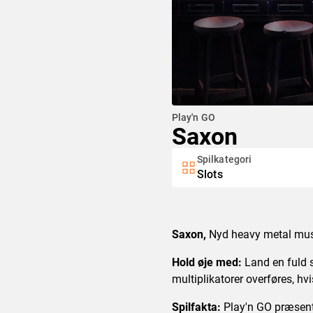
Play'n GO
Saxon
Spilkategori
Slots
Saxon,
Nyd heavy metal musi
Hold øje med:
Land en fuld s
multiplikatorer overføres, hv
Spilfakta:
Play'n GO præsente