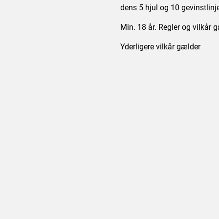
dens 5 hjul og 10 gevinstlinjer.
Min. 18 år. Regler og vilkår 
Yderligere vilkår gælder