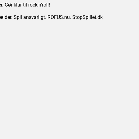
 Gør klar til rock'n'roll!
gælder. Spil ansvarligt. ROFUS.nu. StopSpillet.dk