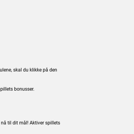
julene, skal du klikke på den
pillets bonusser.
å til dit mål! Aktiver spillets