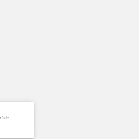
mråde.