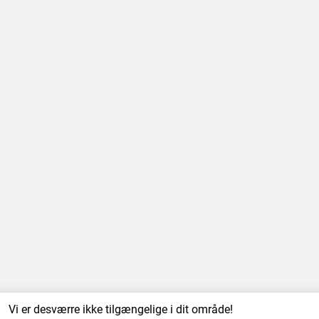
Vi er desværre ikke tilgængelige i dit område!