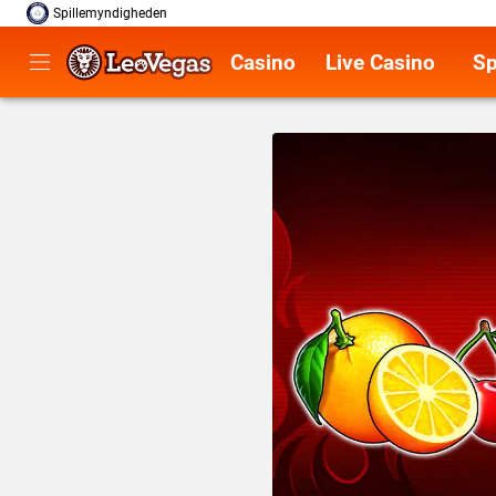
Spillemyndigheden
Casino
Live Casino
Sp