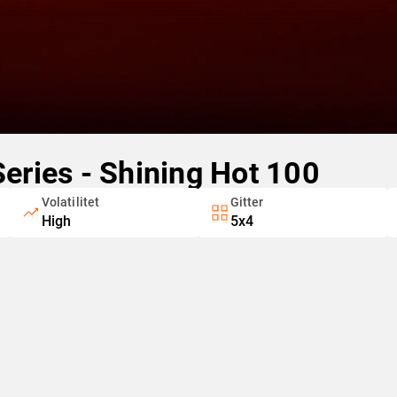
Series - Shining Hot 100
Volatilitet
Gitter
High
5x4