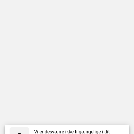
Vi er desværre ikke tilgængelige i dit