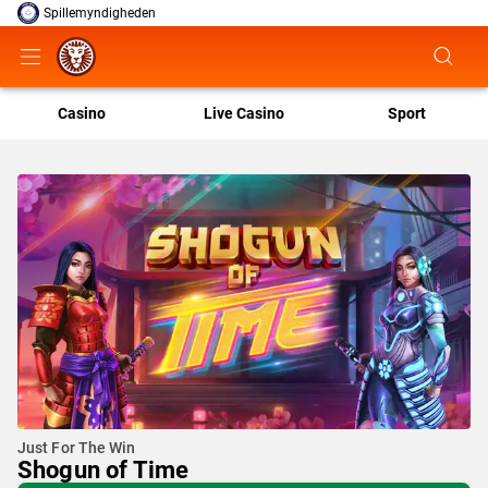
Spillemyndigheden
Casino
Live Casino
Sport
Just For The Win
Shogun of Time