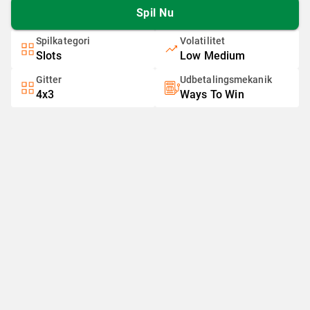
Spil Nu
Spilkategori
Volatilitet
Slots
Low Medium
Gitter
Udbetalingsmekanik
4x3
Ways To Win