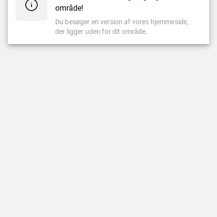
område!
Du besøger en version af vores hjemmeside,
der ligger uden for dit område.
CASINO
LIVE CASINO
Populære Spil
Nyheder
Nyeste Spil
Populære
Leovegas Originals
LeoVegas Eksklusive
Spilleautomater
Roulette
Jackpot Spil
Blackjack