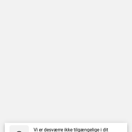
Vi er desværre ikke tilgængelige i dit