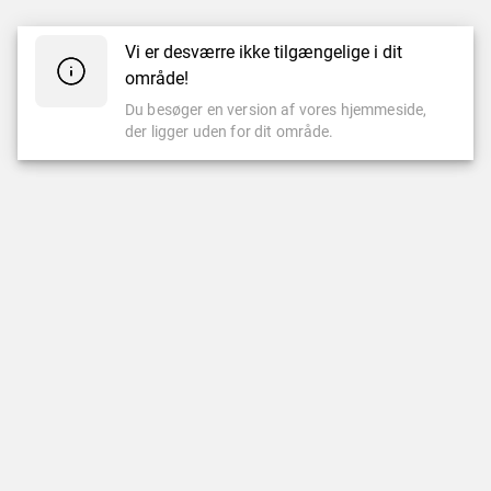
Vi er desværre ikke tilgængelige i dit
område!
Du besøger en version af vores hjemmeside,
der ligger uden for dit område.
CASINO
LIVE CASINO
Populære Spil
Nyheder
Nyeste Spil
Populære
Leovegas Originals
LeoVegas Eksklusive