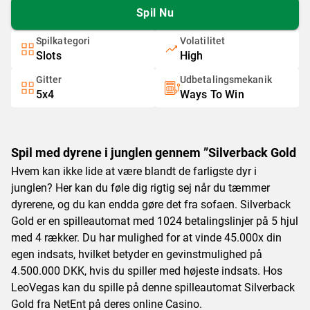
Spil Nu
Spilkategori
Volatilitet
Slots
High
Gitter
Udbetalingsmekanik
5x4
Ways To Win
Spil med dyrene i junglen gennem ”Silverback Gold
Hvem kan ikke lide at være blandt de farligste dyr i
junglen? Her kan du føle dig rigtig sej når du tæmmer
dyrerene, og du kan endda gøre det fra sofaen. Silverback
Gold er en spilleautomat med 1024 betalingslinjer på 5 hjul
med 4 rækker. Du har mulighed for at vinde 45.000x din
egen indsats, hvilket betyder en gevinstmulighed på
4.500.000 DKK, hvis du spiller med højeste indsats. Hos
LeoVegas kan du spille på denne spilleautomat Silverback
Gold fra NetEnt på deres online Casino.