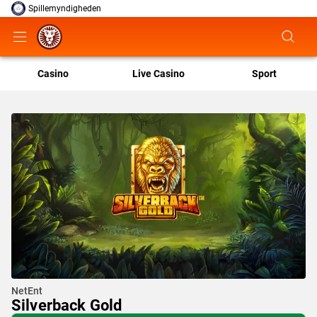
Spillemyndigheden
Casino
Live Casino
Sport
NetEnt
Silverback Gold