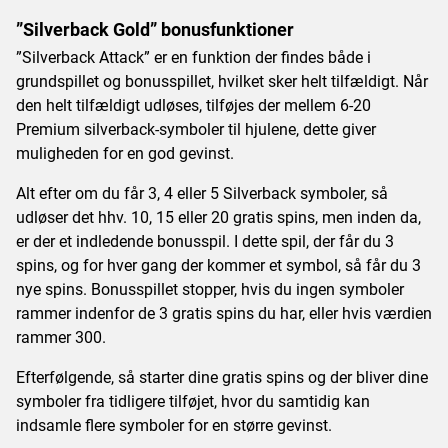
”Silverback Gold” bonusfunktioner
”Silverback Attack” er en funktion der findes både i
grundspillet og bonusspillet, hvilket sker helt tilfældigt. Når
den helt tilfældigt udløses, tilføjes der mellem 6-20
Premium silverback-symboler til hjulene, dette giver
muligheden for en god gevinst.
Alt efter om du får 3, 4 eller 5 Silverback symboler, så
udløser det hhv. 10, 15 eller 20 gratis spins, men inden da,
er der et indledende bonusspil. I dette spil, der får du 3
spins, og for hver gang der kommer et symbol, så får du 3
nye spins. Bonusspillet stopper, hvis du ingen symboler
rammer indenfor de 3 gratis spins du har, eller hvis værdien
rammer 300.
Efterfølgende, så starter dine gratis spins og der bliver dine
symboler fra tidligere tilføjet, hvor du samtidig kan
indsamle flere symboler for en større gevinst.