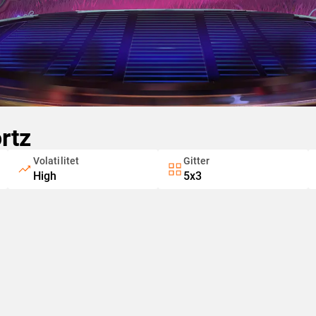
rtz
Volatilitet
Gitter
High
5x3