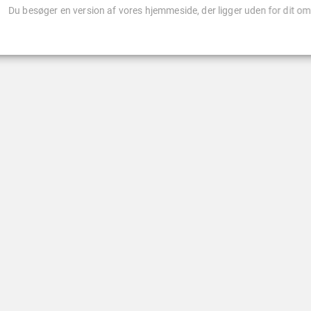
Du besøger en version af vores hjemmeside, der ligger uden for dit o
LIVE CASINO
SPORTS
Nyheder
Live lige nu
Populære
Fodbold Odds
LeoVegas Eksklusive
Superliga Odds
Roulette
Tennis Odds
Blackjack
Formel 1 Odds
Baccarat
Mine Spil