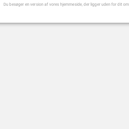
Du besøger en version af vores hjemmeside, der ligger uden for dit o
LIVE CASINO
SPORTS
Nyheder
Live lige nu
Populære
Fodbold Odds
LeoVegas Eksklusive
Superliga Odds
Roulette
Tennis Odds
Blackjack
Formel 1 Odds
Baccarat
Mine Spil