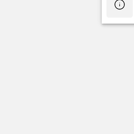
CASINO
Populære Spil
Nyeste Spil
Leovegas Originals
Spilleautomater
Jackpot Spil
Megaways