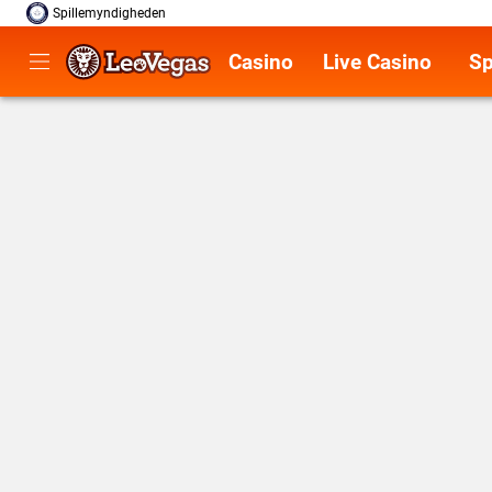
Spillemyndigheden
Casino
Live Casino
Sp