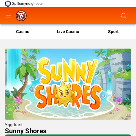
Spillemyndigheden
Casino
Live Casino
Sport
Yggdrasil
Sunny Shores