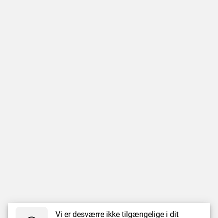
Vi er desværre ikke tilgængelige i dit