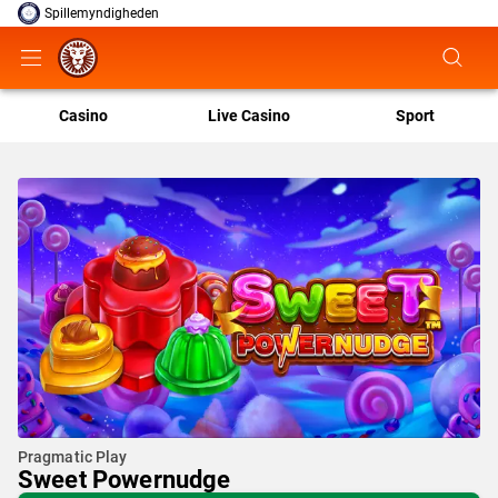
Spillemyndigheden
Casino
Live Casino
Sport
Pragmatic Play
Sweet Powernudge