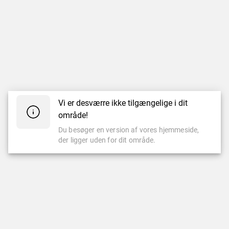
Vi er desværre ikke tilgængelige i dit
område!
Du besøger en version af vores hjemmeside,
der ligger uden for dit område.