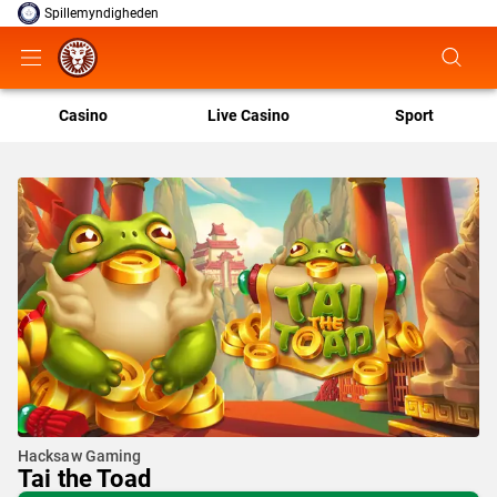
Spillemyndigheden
Casino
Live Casino
Sport
Hacksaw Gaming
Tai the Toad