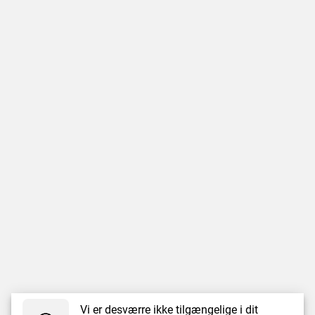
Vi er desværre ikke tilgængelige i dit