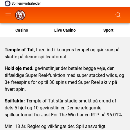
Spillemyndigheden
Casino
Live Casino
Sport
Temple of Tut,
træd ind i kongens tempel og gør krav på
skatte på denne spilleautomat.
Hold øje med:
gevinstlinjer der betaler begge veje, den
tilfældige Super Reel-funktion med super stacked wilds, og
3+ freespins for op til 30 spins med Super Reel aktiv på
hvert spin.
Spilfakta:
Temple of Tut står stadig smukt på grund af
dets 5 hjul og 10 gevinstlinjer. Denne ældgamle
spilleautomat fra Just For The Win har en RTP på 96.01%.
Min. 18 år. Regler og vilkår gælder. Spil ansvarligt.