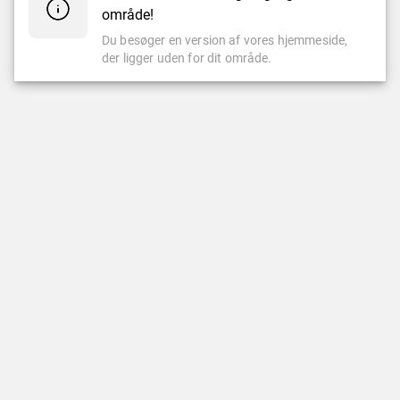
område!
Du besøger en version af vores hjemmeside,
der ligger uden for dit område.
CASINO
LIVE CASINO
Populære Spil
Nyheder
Nyeste Spil
Populære
Leovegas Originals
LeoVegas Eksklusive
Spilleautomater
Roulette
Jackpot Spil
Blackjack