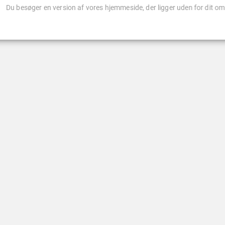
Du besøger en version af vores hjemmeside, der ligger uden for dit o
LIVE CASINO
SPORTS
Nyheder
Live lige nu
Populære
Fodbold Odds
LeoVegas Eksklusive
Superliga Odds
Roulette
Tennis Odds
Blackjack
Formel 1 Odds
Baccarat
Mine Spil