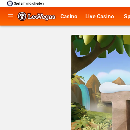
Spillemyndigheden
Casino
Live Casino
Sp