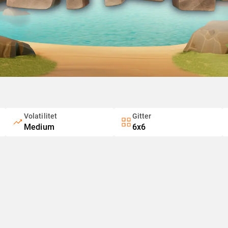
Volatilitet
Gitter
Medium
6x6