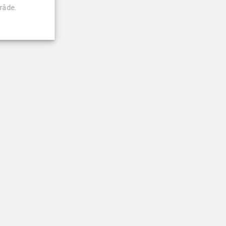
mråde.
LEOVEGAS
Om Os
Mobil Apps
Bonusvilkår
Blog
Affiliates
Ansvarligt spil