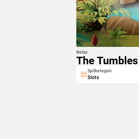
Relax
The Tumbles
Spilkategori
Slots