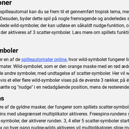
oner
 spilleautomat kan du se frem til et gennemført tropisk tema, me
Desuden, byder dette spil på nogle fremragende og anderledes s
blede wild-symboler, der kan udløse en såkaldt nudge-funktion, o
er aktiveres af 3 scatter-symboler. Læs mere om spillets funkti
mboler
er en af de
spilleautomater online
, hvor wild-symbolet fungerer li
utomater. Wild-symbolet, som er den orange maske med en rød æd
 alle andre symboler, med undtagelse af scatter-symboler. Her vil
s et eller flere wild-symboler vises på de øverste 3 rækker, på ét 
tsætte og "nudge" i en nedadgående position, mens de resterende
ns
ere af de gyldne masker, der fungerer som spillets scatter-symbo
s med ubegrænset multiplikator aktiveres. Freespins-rundens s
r-symboler, der aktiverer runden. 3, 4 eller 5 scatter-symboler st
 3x og hver gang nudge-wilds aktiveres vil multiplikatoren stige m