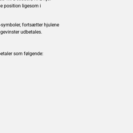
e position ligesom i
-symboler, fortsætter hjulene
 gevinster udbetales.
betaler som følgende: