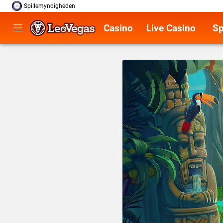
Spillemyndigheden
Casino
Live Casino
Sp