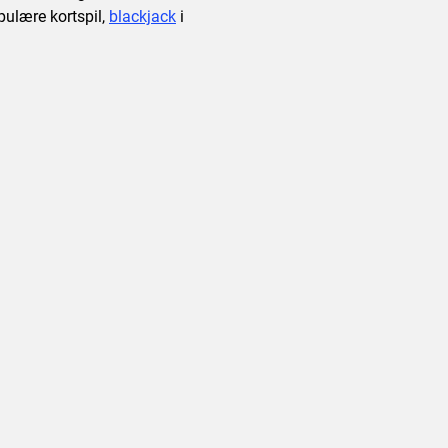
opulære kortspil,
blackjack
i