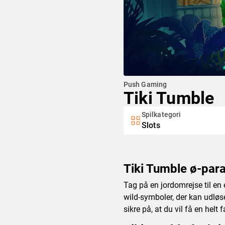
Push Gaming
Tiki Tumble
Spilkategori
Slots
Tiki Tumble ø-par
Tag på en jordomrejse til en
wild-symboler, der kan udløs
sikre på, at du vil få en helt