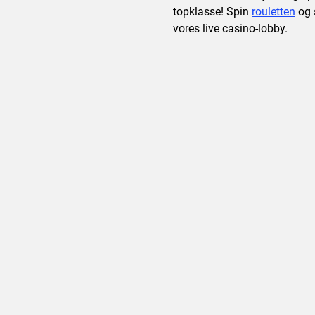
topklasse! Spin
rouletten
og s
vores live casino-lobby.