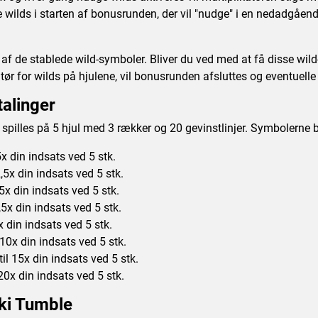
e wilds i starten af bonusrunden, der vil "nudge" i en nedadgåend
 af de stablede wild-symboler. Bliver du ved med at få disse wild
ør for wilds på hjulene, vil bonusrunden afsluttes og eventuelle
alinger
spilles på 5 hjul med 3 rækker og 20 gevinstlinjer. Symbolerne 
5x din indsats ved 5 stk.
,5x din indsats ved 5 stk.
5x din indsats ved 5 stk.
,5x din indsats ved 5 stk.
5x din indsats ved 5 stk.
 10x din indsats ved 5 stk.
il 15x din indsats ved 5 stk.
 20x din indsats ved 5 stk.
iki Tumble