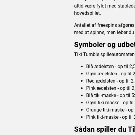
altid være fyldt med stabled
hovedspillet.
Antallet af freespins afgøres
med at spinne, men løber du t
Symboler og udbet
Tiki Tumble spilleautomaten 
Blå ædelsten - op til 2,
Grøn ædelsten - op til 2
Rød ædelsten - op til 2,
Pink ædelsten - op til 2
Blå tiki-maske - op til 
Grøn tiki-maske - op til
Orange tiki-maske - op t
Pink tiki-maske - op til
Sådan spiller du T