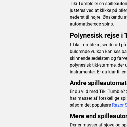
Tiki Tumble er en spilleautomat
justeres ved at klikke på pil
nederst til højre. Ønsker du 
automatiserede spins.
Polynesisk rejse i 
I Tiki Tumble rejser du ud på
buldrende vulkan kan ses bag
skinnende ædelsten og farve
polynesisk tiki-stamme, der u
instrumenter. Er du klar til
Andre spilleautomat
Er du vild med Tiki Tumble?
har masser af forskellige sp
såsom det populære
Razor 
Mere end spilleaut
Der er masser af sjove og 