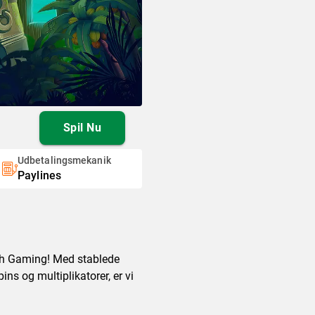
Spil Nu
Udbetalingsmekanik
Paylines
ush Gaming! Med stablede
s og multiplikatorer, er vi