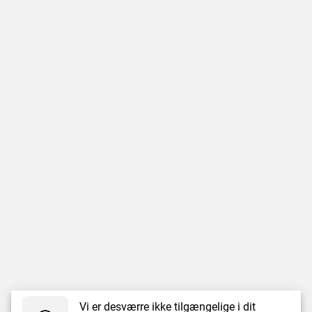
Vi er desværre ikke tilgængelige i dit