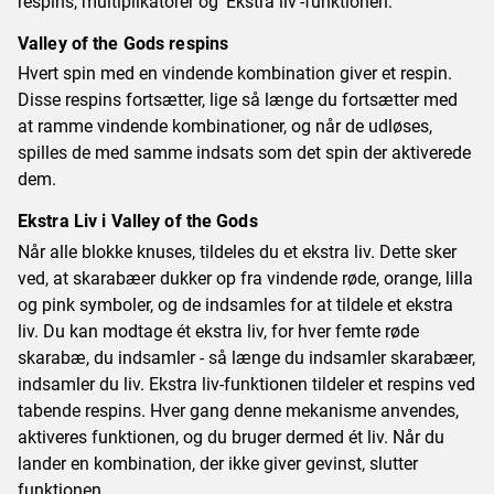
respins, multiplikatorer og 'Ekstra liv'-funktionen.
Valley of the Gods respins
Hvert spin med en vindende kombination giver et respin.
Disse respins fortsætter, lige så længe du fortsætter med
at ramme vindende kombinationer, og når de udløses,
spilles de med samme indsats som det spin der aktiverede
dem.
Ekstra Liv i Valley of the Gods
Når alle blokke knuses, tildeles du et ekstra liv. Dette sker
ved, at skarabæer dukker op fra vindende røde, orange, lilla
og pink symboler, og de indsamles for at tildele et ekstra
liv. Du kan modtage ét ekstra liv, for hver femte røde
skarabæ, du indsamler - så længe du indsamler skarabæer,
indsamler du liv. Ekstra liv-funktionen tildeler et respins ved
tabende respins. Hver gang denne mekanisme anvendes,
aktiveres funktionen, og du bruger dermed ét liv. Når du
lander en kombination, der ikke giver gevinst, slutter
funktionen.