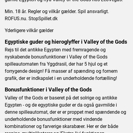
Min. 18 år. Regler og vilkår gælder. Spil ansvarligt.
ROFUS.nu. StopSpillet.dk
Yderligere vilkår gælder
Egyptiske guder og hieroglyffer i Valley of the Gods
Rejs til det antikke Egypten med fremragende og
nyskabende bonusfunktioner i Valley of the Gods
spilleautomaten fra Yggdrasil, der har 5 hjul og et
forrygende design! Få masser af spænding og fornem
grafik, der er indkapslet i en underholdende fortælling!
Bonusfunktioner i Valley of the Gods
Valley of the Gods er baseret på det solrige og antikke
Egypten - og de egyptiske guder er da også gavmilde i
denne spilleautomat, der er er proppet med spændende og
underholdende bonusfunktioner med vindende
kombinationer og farverige skarabæer. Her er der både