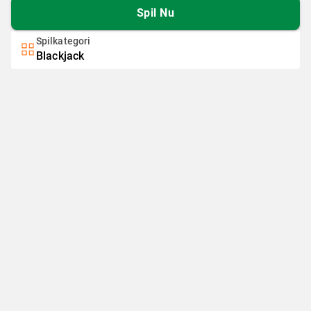
Spil Nu
Spilkategori
Blackjack