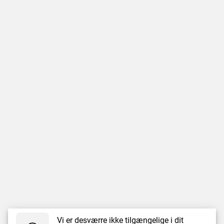
Vi er desværre ikke tilgængelige i dit