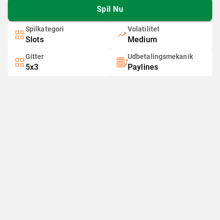
Spil Nu
Spilkategori
Volatilitet
Slots
Medium
Gitter
Udbetalingsmekanik
5x3
Paylines