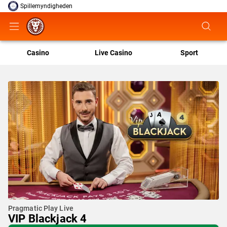
Spillemyndigheden
Casino
Live Casino
Sport
Pragmatic Play Live
VIP Blackjack 4