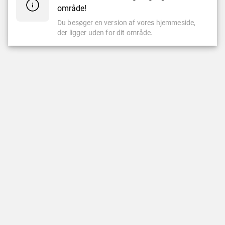
område!
Du besøger en version af vores hjemmeside,
der ligger uden for dit område.
CASINO
LIVE CASINO
Populære Spil
Nyheder
Nyeste Spil
Populære
Leovegas Originals
LeoVegas Eksklusive
Spilleautomater
Roulette
Jackpot Spil
Blackjack