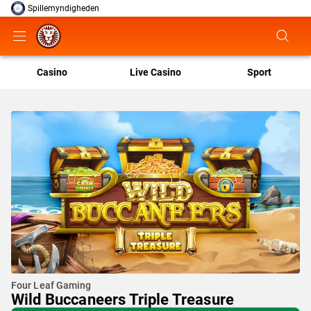
Spillemyndigheden
Casino
Live Casino
Sport
Four Leaf Gaming
Wild Buccaneers Triple Treasure